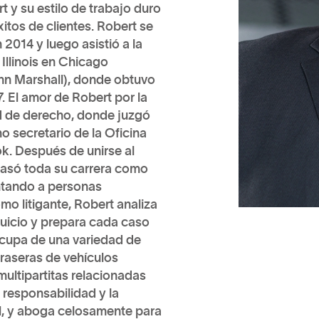
t y su estilo de trabajo duro
tos de clientes. Robert se
2014 y luego asistió a la
Illinois en Chicago
hn Marshall), donde obtuvo
. El amor de Robert por la
d de derecho, donde juzgó
 secretario de la Oficina
k. Después de unirse al
pasó toda su carrera como
ntando a personas
mo litigante, Robert analiza
juicio y prepara cada caso
 ocupa de una variedad de
traseras de vehículos
ltipartitas relacionadas
 responsabilidad y la
él, y aboga celosamente para