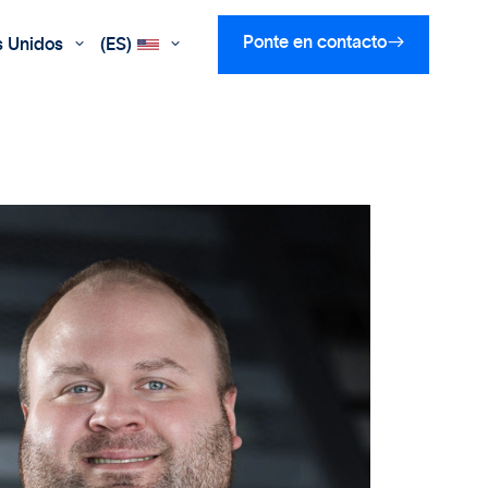

Ponte en contacto
s Unidos
(ES)

