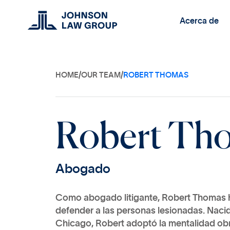
Acerca de
HOME
/
OUR TEAM
/
ROBERT THOMAS
R
o
b
e
r
t
T
h
A
b
o
g
a
d
o
Como abogado litigante, Robert Thomas h
defender a las personas lesionadas. Nacid
Chicago, Robert adoptó la mentalidad obr