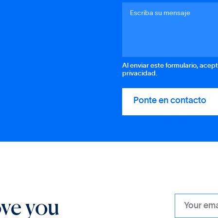
Al enviar este formulario, acep
privacidad.
ove you