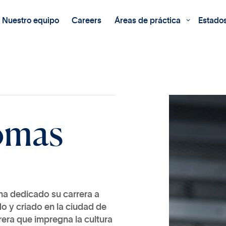
Nuestro equipo
Careers
Áreas de práctica
Estado

o
m
a
s
a dedicado su carrera a
o y criado en la ciudad de
era que impregna la cultura