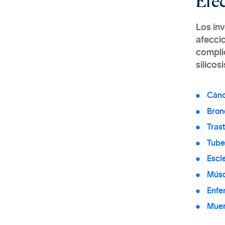
Los inv
afeccio
complic
silicos
Cánc
Bron
Tras
Tube
Escl
Músc
Enfe
Muer