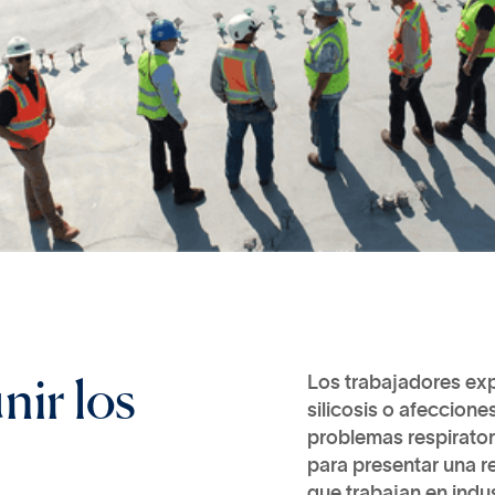
u
n
i
r
l
o
s
Los trabajadores exp
silicosis o afeccion
problemas respiratori
para presentar una r
que trabajan en indus