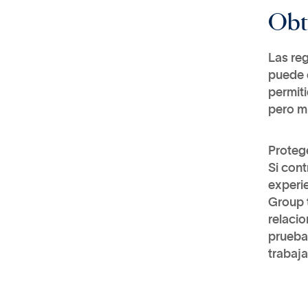
Obt
Las re
puede 
permiti
pero m
Protege
Si cont
experie
Group 
relaci
pruebas
trabaj