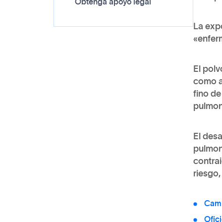
Obtenga apoyo legal
La expo
«enfer
El polv
como ag
fino de
pulmon
El desa
pulmon
contrai
riesgo,
Camp
Ofic