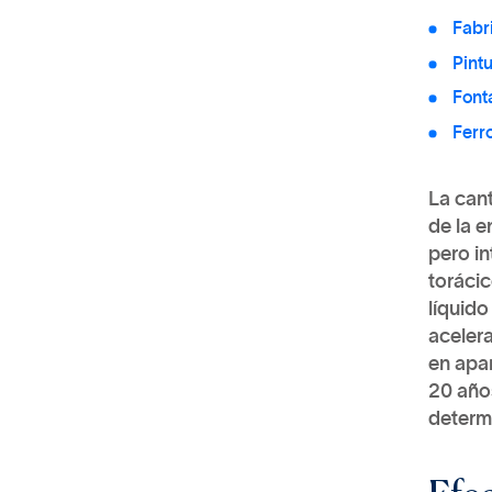
Fabr
Pint
Font
Ferr
La cant
de la e
pero in
toráci
líquido
aceler
en apar
20 años
determi
Efec