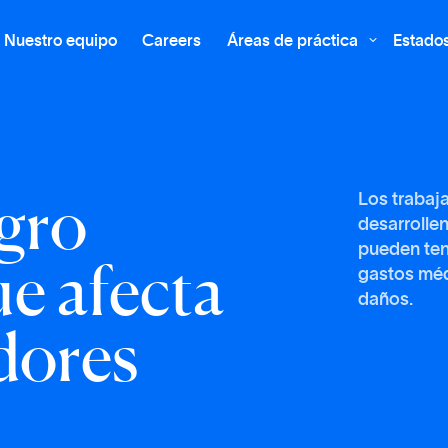
Nuestro equipo
Careers
Áreas de práctica
Estado

g
r
o
Los trabaj
desarrollen
u
e
a
f
e
c
t
a
pueden ten
gastos médi
daños.
d
o
r
e
s