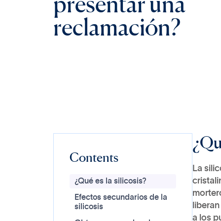
p
r
e
s
e
n
t
a
r
u
n
a
r
e
c
l
a
m
a
c
i
ó
n
?
¿Qué
Contents
La sili
cristal
¿Qué es la silicosis?
mortero
Efectos secundarios de la
liberan
silicosis
a los 