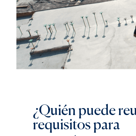
¿
Q
u
i
é
n
p
u
e
d
e
r
e
r
e
q
u
i
s
i
t
o
s
p
a
r
a