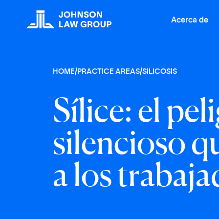
Acerca de
HOME
/
PRACTICE AREAS
/
SILICOSIS
S
í
l
i
c
e
:
e
l
p
e
l
i
s
i
l
e
n
c
i
o
s
o
q
a
l
o
s
t
r
a
b
a
j
a